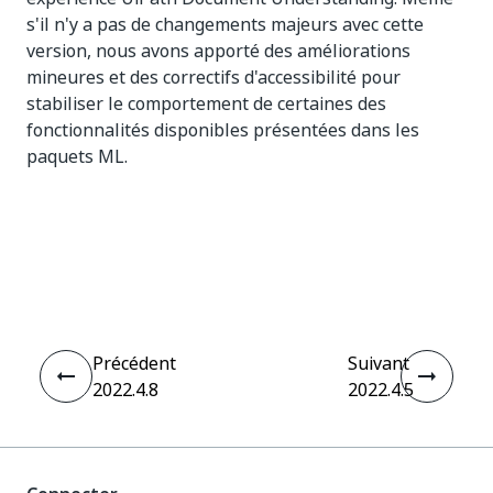
s'il n'y a pas de changements majeurs avec cette
version, nous avons apporté des améliorations
mineures et des correctifs d'accessibilité pour
stabiliser le comportement de certaines des
fonctionnalités disponibles présentées dans les
paquets ML.
Oui
Non
thumb_up
thumb_down
Précédent
Suivant
2022.4.8
2022.4.5