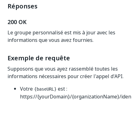
Réponses
200 OK
Le groupe personnalisé est mis à jour avec les
informations que vous avez fournies.
Exemple de requête
Supposons que vous ayez rassemblé toutes les
informations nécessaires pour créer l'appel d'API.
Votre
est :
{baseURL}
https://{yourDomain}/{organizationName}/iden
tity_
Votre
est :
(pour des
{access_token}
1234
considérations de longueur).
Le
est :
{partitionGlobalId}
3fa85f64-5717-