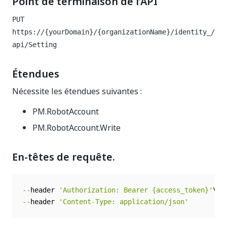
Point de terminaison de l’API
PUT
https://{yourDomain}/{organizationName}/identity_
/
api/Setting
Étendues
Nécessite les étendues suivantes :
PM.RobotAccount
PM.RobotAccount.Write
En-têtes de requête.
--
header 
'Authorization: Bearer {access_token}'
--
header 
'Content-Type: application/json'