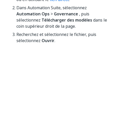
Dans Automation Suite, sélectionnez
Automation Ops
>
Governance
, puis
sélectionnez
Télécharger des modèles
dans le
coin supérieur droit de la page.
Recherchez et sélectionnez le fichier, puis
sélectionnez
Ouvrir
.
Oui
Non
thumb_up
thumb_down
Précédent
Suivant
Paramètres des
Gérer les
politiques
politiques
Robot