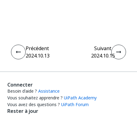
Oui
Non
thumb_up
thumb_down
Précédent
Suivant
2024.10.13
2024.10.15
Connecter
Besoin d'aide ?
Assistance
Vous souhaitez apprendre ?
UiPath Academy
Vous avez des questions ?
UiPath Forum
Rester à jour