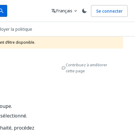
arch
Langue
Français
Se connecter
earch
translate
expand_more
oyer la politique
nt d’être disponible.
Contribuez à améliorer
cette page
roupe.
 sélectionné.
uhaité, procédez