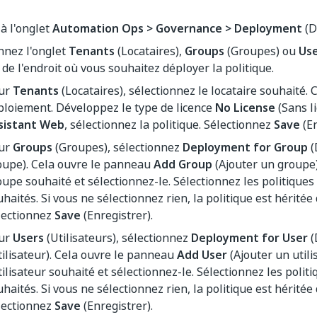
à l'onglet
Automation Ops > Governance > Deployment
(D
nnez l'onglet
Tenants
(Locataires),
Groups
(Groupes) ou
Us
 de l'endroit où vous souhaitez déployer la politique.
ur
Tenants
(Locataires), sélectionnez le locataire souhaité. 
ploiement. Développez le type de licence
No License
(Sans l
sistant Web
, sélectionnez la politique. Sélectionnez
Save
(En
ur
Groups
(Groupes), sélectionnez
Deployment for Group
(
oupe). Cela ouvre le panneau
Add Group
(Ajouter un groupe)
oupe souhaité et sélectionnez-le. Sélectionnez les politiques
haités. Si vous ne sélectionnez rien, la politique est héritée 
lectionnez
Save
(Enregistrer).
ur
Users
(Utilisateurs), sélectionnez
Deployment for User
(
utilisateur). Cela ouvre le panneau
Add User
(Ajouter un utili
tilisateur souhaité et sélectionnez-le. Sélectionnez les polit
haités. Si vous ne sélectionnez rien, la politique est héritée 
lectionnez
Save
(Enregistrer).