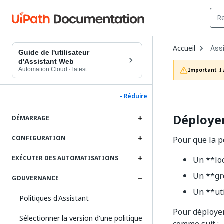
Ope
Accueil
Ass
Dro
Guide de l'utilisateur
to
d'Assistant Web
choo
Automation Cloud
·
latest
L
Important :
prod
- Réduire
Déployer
DÉMARRAGE
CONFIGURATION
Pour que la p
EXÉCUTER DES AUTOMATISATIONS
Un **loc
Un **gro
GOUVERNANCE
Un **uti
Politiques d'Assistant
Pour déployer
Sélectionner la version d'une politique