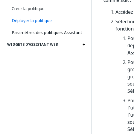
comme suit :
Créer la politique
Accédez 
Déployer la politique
Sélectio
fonction
Paramètres des politiques Assistant
Po
WIDGETS D'ASSISTANT WEB
dé
As
Po
gr
gr
sou
Sé
Po
l'
l'u
sou
Sé