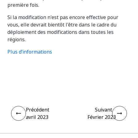
première fois.
Si la modification n'est pas encore effective pour
vous, elle devrait bientôt l'être dans le cadre du
déploiement des modifications dans toutes les
régions.
Plus d’informations
Oui
Non
thumb_up
thumb_down
Précédent
Suivant
avril 2023
Février 2023