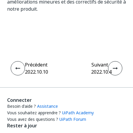
améliorations mineures et des correctifs de sécurité à
notre produit.
Oui
Non
thumb_up
thumb_down
Précédent
Suivant
2022.10.10
2022.10.4
Connecter
Besoin d'aide ?
Assistance
Vous souhaitez apprendre ?
UiPath Academy
Vous avez des questions ?
UiPath Forum
Rester à jour