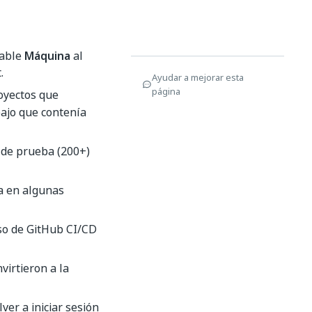
gable
Máquina
al
.
Ayudar a mejorar esta
página
oyectos que
bajo que contenía
 de prueba (200+)
a en algunas
so de GitHub CI/CD
irtieron a la
ver a iniciar sesión