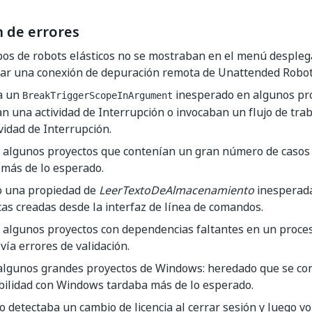
n de errores
pos de robots elásticos no se mostraban en el menú desple
rar una conexión de depuración remota de Unattended Robot
a un
inesperado en algunos pr
BreakTriggerScopeInArgument
n una actividad de Interrupción o invocaban un flujo de tra
vidad de Interrupción.
r algunos proyectos que contenían un gran número de casos
 más de lo esperado.
ó una propiedad de
LeerTextoDeAlmacenamiento
inesperad
cas creadas desde la interfaz de línea de comandos.
r algunos proyectos con dependencias faltantes en un proce
vía errores de validación.
algunos grandes proyectos de Windows: heredado que se conv
bilidad con Windows tardaba más de lo esperado.
o detectaba un cambio de licencia al cerrar sesión y luego vol