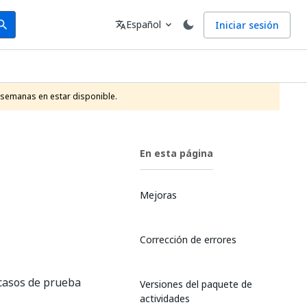
arch
Idioma
Español
Iniciar sesión
arch
translate
expand_more
 semanas en estar disponible.
En esta página
Mejoras
Corrección de errores
 casos de prueba
Versiones del paquete de
actividades