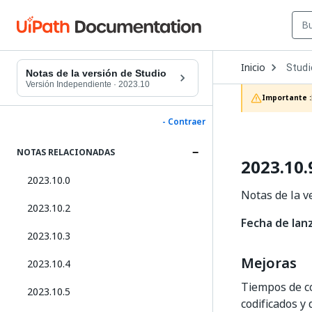
Open
Inicio
Studi
Dropd
Notas de la versión de Studio
to
Versión Independiente
·
2023.10
choos
Importante :
produc
- Contraer
NOTAS RELACIONADAS
2023.10.
2023.10.0
Notas de la v
2023.10.2
Fecha de lan
2023.10.3
Mejoras
2023.10.4
Tiempos de co
2023.10.5
codificados y 