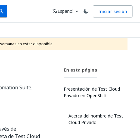
arch
Idioma
Español
Iniciar sesión
arch
translate
expand_more
 semanas en estar disponible.
En esta página
omation Suite.
Presentación de Test Cloud
Privado en OpenShift
Acerca del nombre de Test
Cloud Privado
avés de
eta de Test Cloud