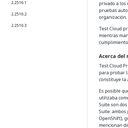
2.2510.1
privado a los
pruebas autom
2.2510.2
organización.
2.2510.3
Test Cloud pr
mientras mant
cumplimiento
Acerca del
Test Cloud Pr
para probar l
constituye la 
Es posible qu
utilizaba com
Suite son dos
Suite: ambos 
OpenShift), gu
mencionan dir