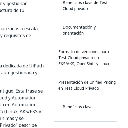
Beneficios clave de Test
r y gestionar
Cloud privado
uctura de tu
Documentación y
matizadas a escala,
orientación
y requisitos de
Formato de versiones para
Test Cloud privado en
EKS/AKS, OpenShift y Linux
ma dedicada de UiPath
a autogestionada y
Presentación de Unified Pricing
en Test Cloud Privado
tiguo. Esta frase se
loud y Automation
ado en Automation
Beneficios clave
a (Linux, AKS/EKS y
mínimas y se
 Privado" describe
Quién puede beneficiarse