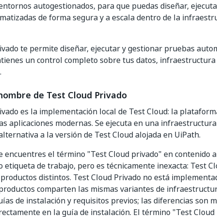
 entornos autogestionados, para que puedas diseñar, ejecuta
atizadas de forma segura y a escala dentro de la infraestr
ivado te permite diseñar, ejecutar y gestionar pruebas auto
ienes un control completo sobre tus datos, infraestructura 
.
 nombre de Test Cloud Privado
ivado es la implementación local de Test Cloud: la platafor
as aplicaciones modernas. Se ejecuta en una infraestructur
alternativa a la versión de Test Cloud alojada en UiPath.
e encuentres el término "Test Cloud privado" en contenido an
o etiqueta de trabajo, pero es técnicamente inexacta: Test C
 productos distintos. Test Cloud Privado no está implement
productos comparten las mismas variantes de infraestructur
ías de instalación y requisitos previos; las diferencias son 
ectamente en la guía de instalación. El término "Test Cloud