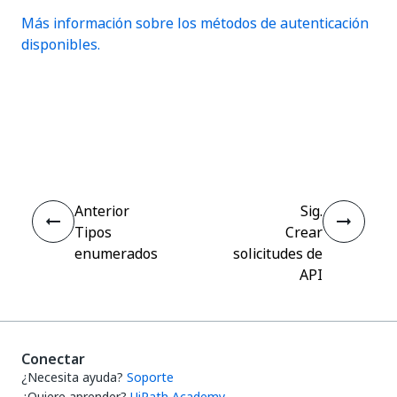
Más información sobre los métodos de autenticación
disponibles.
Sí
No
thumb_up
thumb_down
Anterior
Sig.
Tipos
Crear
enumerados
solicitudes de
API
Conectar
¿Necesita ayuda?
Soporte
¿Quiere aprender?
UiPath Academy