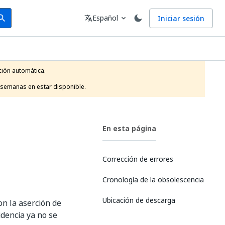
arch
Idioma
Español
Iniciar sesión
arch
translate
expand_more
ión automática.

 semanas en estar disponible.
En esta página
Corrección de errores
Cronología de la obsolescencia
Ubicación de descarga
on la aserción de
dencia ya no se