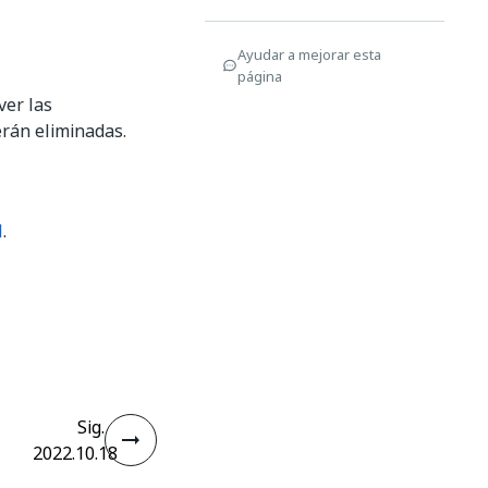
Ayudar a mejorar esta
página
ver las
erán eliminadas.
l
.
Sig.
2022.10.18