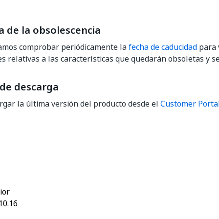
a de la obsolescencia
mos comprobar periódicamente la
fecha de caducidad
para 
es relativas a las características que quedarán obsoletas y s
 de descarga
gar la última versión del producto desde el
Customer Porta
Sí
No
thumb_up
thumb_down
ior
10.16