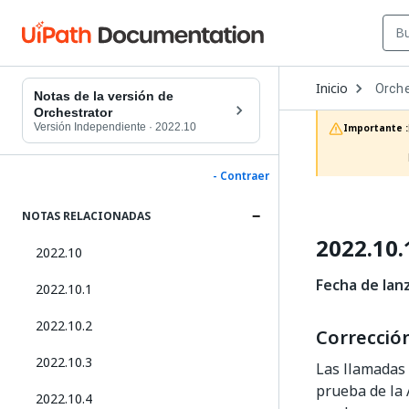
Open
Inicio
Orche
Dropd
Notas de la versión de
to
Orchestrator
choos
Versión Independiente
·
2022.10
Importante :
produc
- Contraer
NOTAS RELACIONADAS
2022.10.
2022.10
Fecha de lan
2022.10.1
2022.10.2
Correcció
2022.10.3
Las llamadas 
prueba de la 
2022.10.4