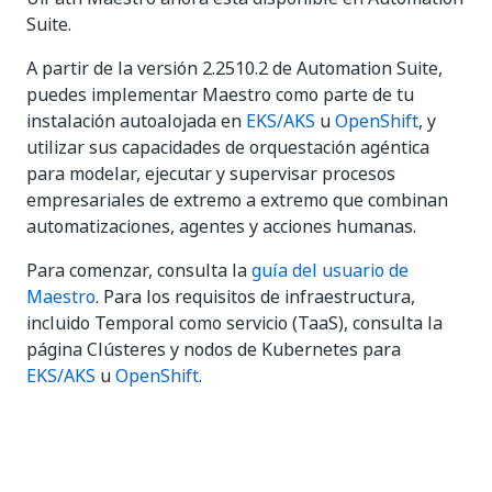
Suite.
A partir de la versión 2.2510.2 de Automation Suite,
puedes implementar Maestro como parte de tu
instalación autoalojada en
EKS/AKS
u
OpenShift
, y
utilizar sus capacidades de orquestación agéntica
para modelar, ejecutar y supervisar procesos
empresariales de extremo a extremo que combinan
automatizaciones, agentes y acciones humanas.
Para comenzar, consulta la
guía del usuario de
Maestro
. Para los requisitos de infraestructura,
incluido Temporal como servicio (TaaS), consulta la
página Clústeres y nodos de Kubernetes para
EKS/AKS
u
OpenShift
.
Sí
No
thumb_up
thumb_down