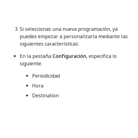
Si seleccionas una nueva programación, ya
puedes empezar a personalizarla mediante las
siguientes características:
En la pestaña
Configuración
, especifica lo
siguiente:
Periodicidad
Hora
Destination
Correo electrónico
Formato
En la pestaña
Filtros
, especifica lo siguiente: