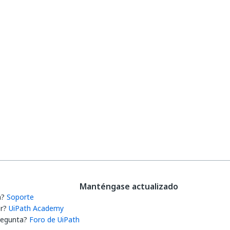
Manténgase actualizado
a?
Soporte
r?
UiPath Academy
regunta?
Foro de UiPath