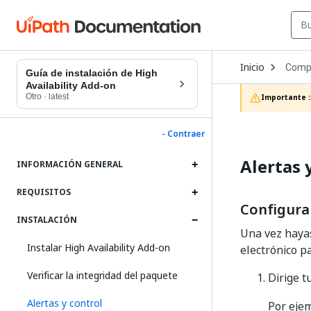
Open
Inicio
Compl
Dropd
Guía de instalación de High
to
Availability Add-on
choos
Otro
·
latest
Importante :
produc
- Contraer
Alertas 
INFORMACIÓN GENERAL
REQUISITOS
Configurar
INSTALACIÓN
Una vez hayas
Instalar High Availability Add-on
electrónico p
Verificar la integridad del paquete
Dirige t
Alertas y control
Por eje