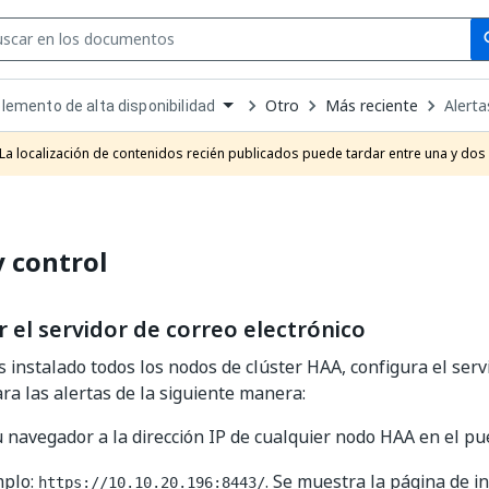
Se
se
Otro
Más reciente
Alerta
emento de alta disponibilidad
own
e
La localización de contenidos recién publicados puede tardar entre una y dos
t
y control
 el servidor de correo electrónico
 instalado todos los nodos de clúster HAA, configura el serv
ara las alertas de la siguiente manera:
u navegador a la dirección IP de cualquier nodo HAA en el p
mplo:
. Se muestra la página de in
https://10.10.20.196:8443/