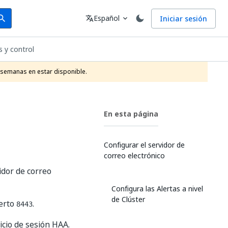
arch
Idioma
Español
Iniciar sesión
arch
translate
expand_more
s y control
 semanas en estar disponible.
En esta página
Configurar el servidor de
correo electrónico
idor de correo
Configura las Alertas a nivel
de Clúster
uerto
.
8443
icio de sesión HAA.