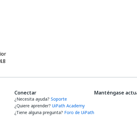
Sí
No
thumb_up
thumb_down
ior
4.8
Conectar
Manténgase actua
¿Necesita ayuda?
Soporte
¿Quiere aprender?
UiPath Academy
¿Tiene alguna pregunta?
Foro de UiPath