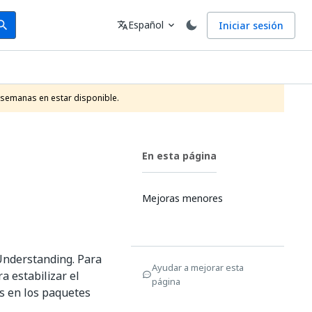
arch
Idioma
Español
Iniciar sesión
arch
translate
expand_more
 semanas en estar disponible.
En esta página
Mejoras menores
Understanding. Para
Ayudar a mejorar esta
a estabilizar el
página
s en los paquetes