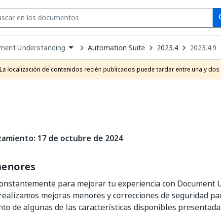
Se
se
Automation Suite
2023.4
2023.4.9
ment Understanding
own
e
La localización de contenidos recién publicados puede tardar entre una y dos
t
zamiento: 17 de octubre de 2024
menores
onstantemente para mejorar tu experiencia con Document 
 realizamos mejoras menores y correcciones de seguridad par
o de algunas de las características disponibles presentada