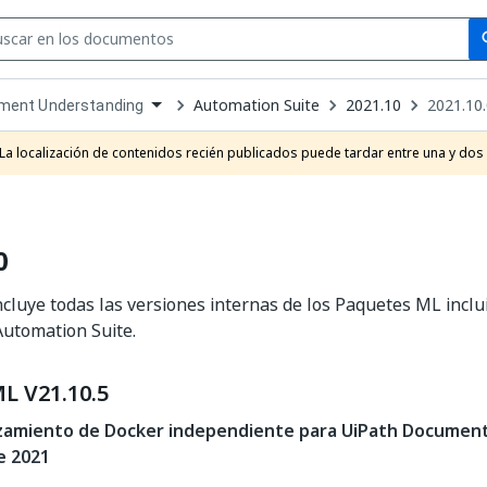
Se
se
Automation Suite
2021.10
2021.10
ment Understanding
own
e
La localización de contenidos recién publicados puede tardar entre una y dos
t
0
ncluye todas las versiones internas de los Paquetes ML inclu
Automation Suite.
L V21.10.5
zamiento de Docker independiente para UiPath Document
e 2021