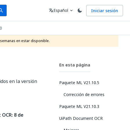
arch
Idioma
Español
Iniciar sesión
arch
translate
expand_more
.0
 semanas en estar disponible.
En esta página
idos en la versión
Paquete ML V21.10.5
Corrección de errores
Paquete ML V21.10.3
 OCR: 8 de
UiPath Document OCR