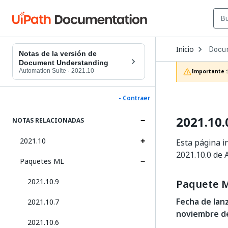
Open
Inicio
Docu
Dropd
Notas de la versión de
to
Document Understanding
choos
Automation Suite
·
2021.10
Importante :
produc
- Contraer
2021.10.
NOTAS RELACIONADAS
2021.10
Esta página i
2021.10.0 de 
Paquetes ML
2021.10.9
Paquete M
Fecha de lan
2021.10.7
noviembre d
2021.10.6