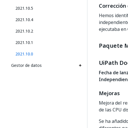
Corrección 
2021.10.5
Hemos identi
2021.10.4
independiente
ejecutaba en 
2021.10.2
2021.10.1
Paquete M
2021.10.0
UiPath D
Gestor de datos
Fecha de lan
Independient
Mejoras
Mejora del re
de las CPU di
Se ha añadido