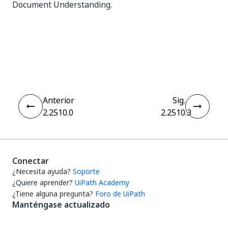
Document Understanding.
Sí
No
thumb_up
thumb_down
Anterior
Sig.
2.2510.0
2.2510.3
Conectar
¿Necesita ayuda?
Soporte
¿Quiere aprender?
UiPath Academy
¿Tiene alguna pregunta?
Foro de UiPath
Manténgase actualizado