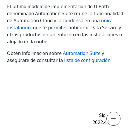
El último modelo de implementación de UiPath
denominado Automation Suite reúne la funcionalidad
de Automation Cloud y la condensa en una
única
instalación
, que te permite configurar Data Service y
otros productos en un entorno en las instalaciones o
alojado en la nube.
Obtén información sobre
Automation Suite
y
asegúrate de consultar la
lista de configuración
.
Sí
No
thumb_up
thumb_down
Sig.
2022.4.1