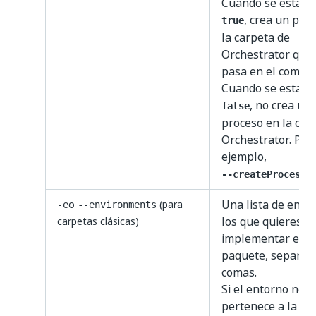
Cuando se establ
, crea un pro
true
la carpeta de
Orchestrator que
pasa en el coman
Cuando se establ
, no crea un
false
proceso en la car
Orchestrator. Por
ejemplo,
--createProcess 
Una lista de ento
o
(para
-e
--environments
los que quieres
carpetas clásicas)
implementar el
paquete, separad
comas.
Si el entorno no
pertenece a la ca