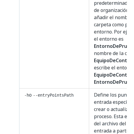
predeterminada (
de organización),
añadir el nombre 
carpeta como pref
entorno. Por ejemp
el entorno es
EntornoDePrueb
nombre de la carp
EquipoDeContabi
escribe el entorn
EquipoDeContabil
EntornoDePrueb
o
Define los puntos
-h
--entryPointsPath
entrada específic
crear o actualizar 
proceso. Esta es l
del archivo del p
entrada a partir d