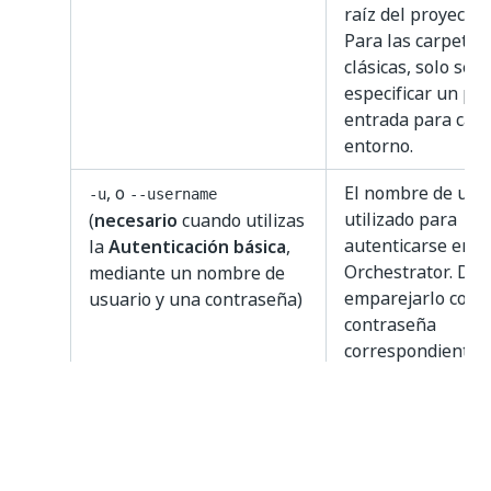
raíz del proyecto.
Para las carpetas
clásicas, solo se 
especificar un pu
entrada para cad
entorno.
, o
El nombre de usu
-u
--username
utilizado para
(
necesario
cuando utilizas
autenticarse en
la
Autenticación básica
,
Orchestrator. De
mediante un nombre de
emparejarlo con l
usuario y una contraseña)
contraseña
correspondiente.
, o
La contraseña uti
-p
--password
para autenticarse
(
necesario
cuando utilizas
Orchestrator. De
la
Autenticación básica
,
emparejarlo con e
mediante un nombre de