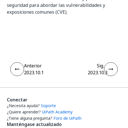
seguridad para abordar las vulnerabilidades y
exposiciones comunes (CVE).
Sí
No
thumb_up
thumb_down
Anterior
Sig.
2023.10.1
2023.10.3
Conectar
¿Necesita ayuda?
Soporte
¿Quiere aprender?
UiPath Academy
¿Tiene alguna pregunta?
Foro de UiPath
Manténgase actualizado