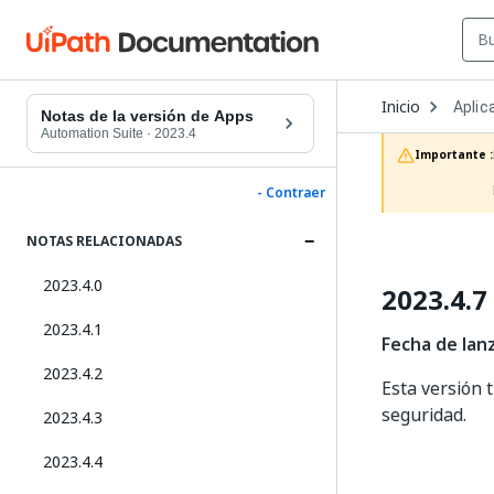
Open
Inicio
Aplic
Dropd
Notas de la versión de Apps
to
Automation Suite
·
2023.4
choos
Importante :
produc
- Contraer
NOTAS RELACIONADAS
2023.4.0
2023.4.7
2023.4.1
Fecha de lan
2023.4.2
Esta versión 
seguridad.
2023.4.3
2023.4.4