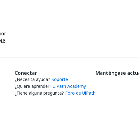
Sí
No
thumb_up
thumb_down
ior
4.6
Conectar
Manténgase actua
¿Necesita ayuda?
Soporte
¿Quiere aprender?
UiPath Academy
¿Tiene alguna pregunta?
Foro de UiPath