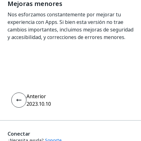
Mejoras menores
Nos esforzamos constantemente por mejorar tu
experiencia con Apps. Si bien esta versión no trae
cambios importantes, incluimos mejoras de seguridad
y accesibilidad, y correcciones de errores menores.
Sí
No
thumb_up
thumb_down
Anterior
2023.10.10
Conectar
¿Necesita ayuda?
Soporte