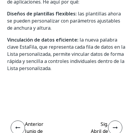
de aplicaciones. He aquí por qué:
Diseños de plantillas flexibles:
las plantillas ahora
se pueden personalizar con parámetros ajustables
de anchura y altura.
Vinculación de datos eficiente:
la nueva palabra
clave EstaFila, que representa cada fila de datos en la
Lista personalizada, permite vincular datos de forma
rápida y sencilla a controles individuales dentro de la
Lista personalizada.
Sí
No
thumb_up
thumb_down
Anterior
Sig.
Junio de
Abril de