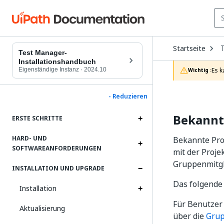
O
Startseite
D
Test Manager-
t
Installationshandbuch
c
Eigenständige Instanz
·
2024.10
Es k
Wichtig :
p
- Reduzieren
Bekannt
ERSTE SCHRITTE
HARD- UND
Bekannte Pro
SOFTWAREANFORDERUNGEN
mit der Proje
Gruppenmitgl
INSTALLATION UND UPGRADE
Das folgende
Installation
Für Benutzer 
Aktualisierung
über die
Grup