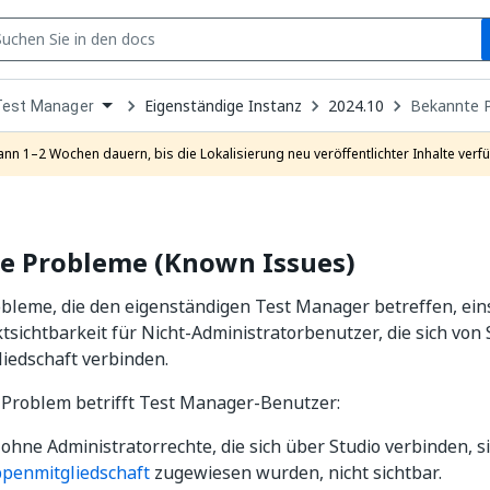
S
pen
Eigenständige Instanz
2024.10
Bekannte P
Test Manager
ropdown
o
hoose
ann 1–2 Wochen dauern, bis die Lokalisierung neu veröffentlichter Inhalte verfü
roduct
e Probleme (Known Issues)
bleme, die den eigenständigen Test Manager betreffen, ein
ktsichtbarkeit für Nicht-Administratorbenutzer, die sich von
iedschaft verbinden.
 Problem betrifft Test Manager-Benutzer:
ohne Administratorrechte, die sich über Studio verbinden, si
penmitgliedschaft
zugewiesen wurden, nicht sichtbar.