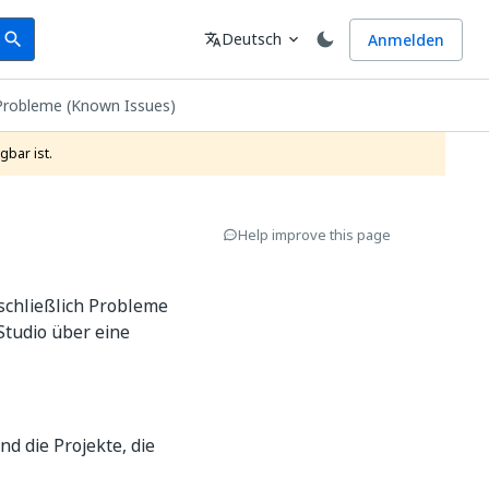
earch
Sprache
Deutsch
Anmelden
search
translate
expand_more
robleme (Known Issues)
gbar ist.
Help improve this page
schließlich Probleme
 Studio über eine
nd die Projekte, die