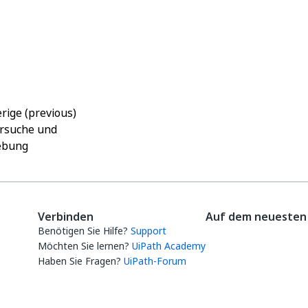
Ja
Nein
thumb_up
thumb_down
rige (previous)
rsuche und
ebung
Verbinden
Auf dem neuesten 
Benötigen Sie Hilfe?
Support
Möchten Sie lernen?
UiPath Academy
Haben Sie Fragen?
UiPath-Forum