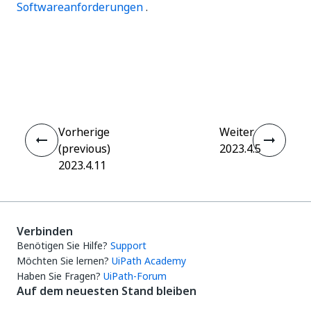
Softwareanforderungen
.
Ja
Nein
thumb_up
thumb_down
Vorherige
Weiter
(previous)
2023.4.5
2023.4.11
Verbinden
Benötigen Sie Hilfe?
Support
Möchten Sie lernen?
UiPath Academy
Haben Sie Fragen?
UiPath-Forum
Auf dem neuesten Stand bleiben