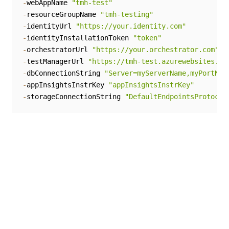
-
webAppName 
"tmh-test"
-
resourceGroupName 
"tmh-testing"
-
identityUrl 
"https://your.identity.com"
-
identityInstallationToken 
"token"
-
orchestratorUrl 
"https://your.orchestrator.com"
-
testManagerUrl 
"https://tmh-test.azurewebsites.ne
-
dbConnectionString 
"Server=myServerName,myPortNum
-
appInsightsInstrKey 
"appInsightsInstrKey"
-
storageConnectionString 
"DefaultEndpointsProtocol
Ja
Nein
thumb_up
thumb_down
Vorherige
Weiter
(previous)
Aktualisieren
Lokale Azure
der lokalen