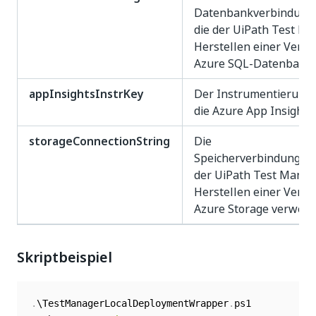
Datenbankverbindungs
die der UiPath Test M
Herstellen einer Verbi
Azure SQL-Datenbank 
appInsightsInstrKey
Der Instrumentierungs
die Azure App Insights
storageConnectionString
Die
Speicherverbindungsze
der UiPath Test Mana
Herstellen einer Verbi
Azure Storage verwend
Skriptbeispiel
.
\TestManagerLocalDeploymentWrapper
.