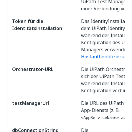
UiPath Test Manager z
einer Verbindung verw
Token für die
Das IdentityInstallati
Identitätsinstallation
dem UiPath Identity-Po
während der Installati
Konfiguration des UiPa
Managers verwendet wi
Hostauthentifizierung
Orchestrator-URL
Die UiPath Orchestrato
sich der UiPath Test 
während der Installati
Konfiguration verbinde
testManagerUrl
Die URL des UiPath Te
App-Diensts (z. B.
<AppServiceName>.azur
dbConnectionString
Die