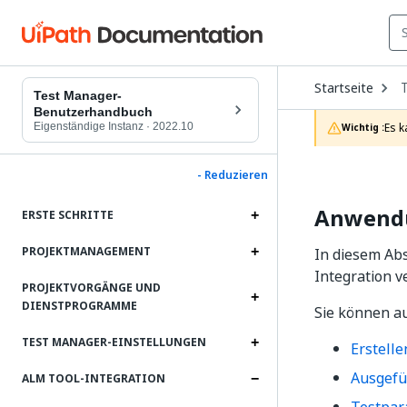
O
Startseite
D
Test Manager-
t
Benutzerhandbuch
c
Eigenständige Instanz
·
2022.10
Es k
Wichtig :
p
- Reduzieren
Anwendu
ERSTE SCHRITTE
PROJEKTMANAGEMENT
In diesem Abs
Integration 
PROJEKTVORGÄNGE UND
DIENSTPROGRAMME
Sie können a
TEST MANAGER-EINSTELLUNGEN
Erstelle
Ausgefü
ALM TOOL-INTEGRATION