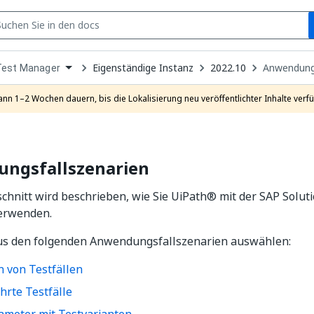
S
pen
Eigenständige Instanz
2022.10
Anwendungs
Test Manager
ropdown
o
hoose
ann 1–2 Wochen dauern, bis die Lokalisierung neu veröffentlichter Inhalte verfü
roduct
ngsfallszenarien
chnitt wird beschrieben, wie Sie
UiPath®
mit der SAP Solut
verwenden.
us den folgenden Anwendungsfallszenarien auswählen:
n von Testfällen
hrte Testfälle