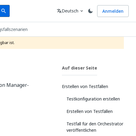
earch
Sprache
Deutsch
Anmelden
search
translate
expand_more
fallszenarien
gbar ist.
Auf dieser Seite
ion Manager-
Erstellen von Testfällen
Testkonfiguration erstellen
Erstellen von Testfällen
Testfall für den Orchestrator
veröffentlichen