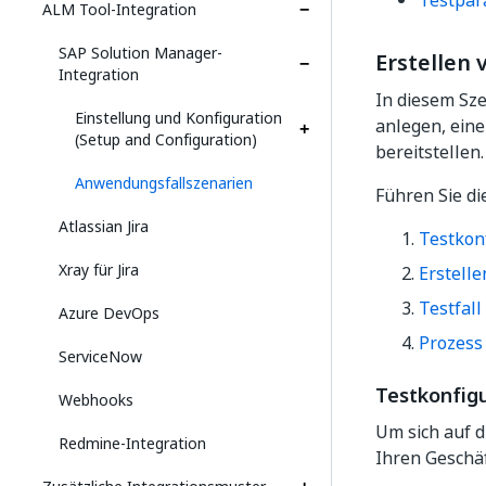
Testpar
ALM Tool-Integration
SAP Solution Manager-
Erstellen 
Integration
In diesem Sze
Einstellung und Konfiguration
anlegen, eine
(Setup and Configuration)
bereitstellen.
Anwendungsfallszenarien
Führen Sie di
Atlassian Jira
Testkonf
Xray für Jira
Erstelle
Testfall
Azure DevOps
Prozess 
ServiceNow
Testkonfigu
Webhooks
Um sich auf d
Redmine-Integration
Ihren Geschäf