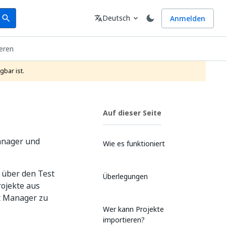
earch
Sprache
Deutsch
Anmelden
search
translate
expand_more
eren
gbar ist.
Auf dieser Seite
anager und
Wie es funktioniert
 über den Test
Überlegungen
ojekte aus
t Manager zu
Wer kann Projekte
importieren?