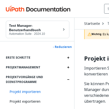
O
Startseite
D
Test Manager-
t
Benutzerhandbuch
c
Automation Suite
·
2024.10
Es k
Wichtig :
p
- Reduzieren
Projekt 
ERSTE SCHRITTE
PROJEKTMANAGEMENT
Importieren 
konvertieren 
PROJEKTVORGÄNGE UND
DIENSTPROGRAMME
Sie können P
Manager durc
Projekt importieren
verschiedene
übertragen.
Projekt exportieren