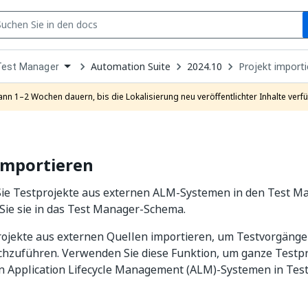
S
pen
Automation Suite
2024.10
Projekt importi
Test Manager
ropdown
o
hoose
ann 1–2 Wochen dauern, bis die Lokalisierung neu veröffentlichter Inhalte verfü
roduct
importieren
Sie Testprojekte aus externen ALM-Systemen in den Test M
Sie sie in das Test Manager-Schema.
rojekte aus externen Quellen importieren, um Testvorgänge
hzuführen. Verwenden Sie diese Funktion, um ganze Testpr
n Application Lifecycle Management (ALM)-Systemen in Tes