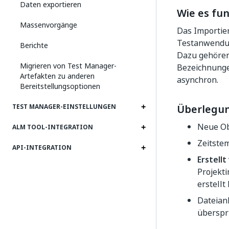
Daten exportieren
Wie es fun
Massenvorgänge
Das Importier
Testanwendun
Berichte
Dazu gehören 
Migrieren von Test Manager-
Bezeichnunge
Artefakten zu anderen
asynchron.
Bereitstellungsoptionen
Überlegu
TEST MANAGER-EINSTELLUNGEN
Neue Ob
ALM TOOL-INTEGRATION
Zeitstem
API-INTEGRATION
Erstellt
Projekti
erstellt
Dateian
überspr