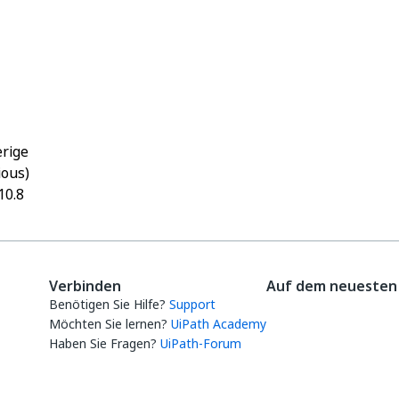
Ja
Nein
thumb_up
thumb_down
rige
ious)
10.8
Verbinden
Auf dem neuesten 
Benötigen Sie Hilfe?
Support
Möchten Sie lernen?
UiPath Academy
Haben Sie Fragen?
UiPath-Forum