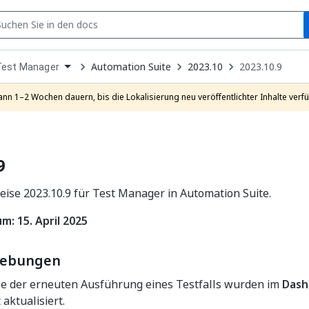
S
pen
Automation Suite
2023.10
2023.10.9
Test Manager
ropdown
o
hoose
ann 1–2 Wochen dauern, bis die Lokalisierung neu veröffentlichter Inhalte verfü
roduct
9
ise 2023.10.9 für Test Manager in Automation Suite.
m: 15. April 2025
hebungen
se der erneuten Ausführung eines Testfalls wurden im
Dash
 aktualisiert.