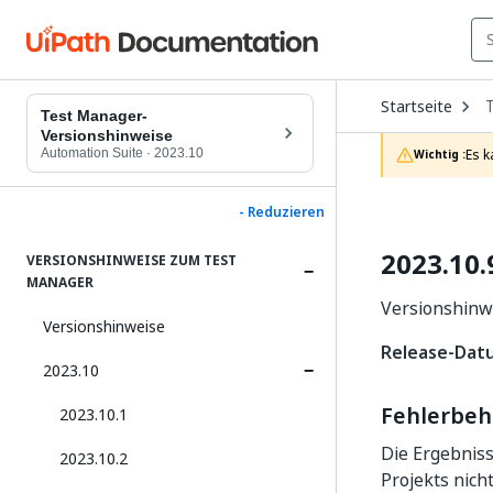
O
Startseite
D
Test Manager-
t
Versionshinweise
c
Automation Suite
·
2023.10
Es k
Wichtig :
p
- Reduzieren
2023.10.
VERSIONSHINWEISE ZUM TEST
MANAGER
Versionshinwe
Versionshinweise
Release-Datu
2023.10
Fehlerbe
2023.10.1
Die Ergebnis
2023.10.2
Projekts nicht