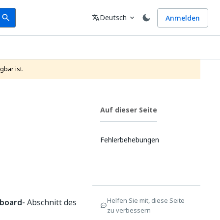
earch
Sprache
Deutsch
Anmelden
search
translate
expand_more
gbar ist.
Auf dieser Seite
Fehlerbehebungen
Helfen Sie mit, diese Seite
board-
Abschnitt des
zu verbessern