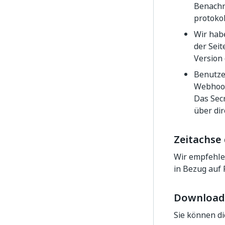
Benachr
protokol
Wir hab
der Sei
Version 
Benutze
Webhook
Das Secr
über dir
Zeitachse 
Wir empfehle
in Bezug auf 
Download
Sie können d