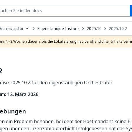
S
pen
Eigenständige Instanz
2025.10
2025.10.2
Orchestrator
ropdown
o
hoose
ann 1–2 Wochen dauern, bis die Lokalisierung neu veröffentlichter Inhalte verfü
roduct
2
ise 2025.10.2 für den eigenständigen Orchestrator.
m: 12. März 2026
hebungen
en ein Problem behoben, bei dem der Hostmandant keine E-
en über den Lizenzablauf erhielt.Infolgedessen hat das Sy