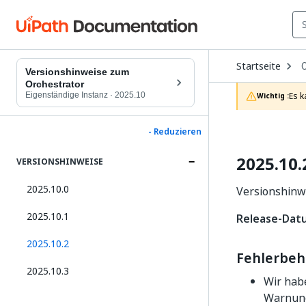
O
Startseite
D
Versionshinweise zum
t
Orchestrator
c
Eigenständige Instanz
·
2025.10
Es k
Wichtig :
p
- Reduzieren
2025.10.
VERSIONSHINWEISE
2025.10.0
Versionshinwe
2025.10.1
Release-Datu
2025.10.2
Fehlerbe
2025.10.3
Wir hab
Warnung