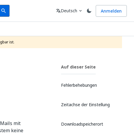
earch
Sprache
Deutsch
Anmelden
search
translate
expand_more
gbar ist.
Auf dieser Seite
Fehlerbehebungen
Zeitachse der Einstellung
Mails mit
Downloadspeicherort
stem keine