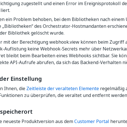
ichtigung zugestellt und einen Error im Ereignisprotokoll 
liert.
en ein Problem behoben, bei dem Bibliotheken nach einem 
te „Bibliotheken“ des Orchestrator-Hostmandanten erschien
der Bibliothek gelöscht wurde.
r mit der Berechtigung webhook.view können beim Zugriff au
-Auflistung keine Webhook-Secrets mehr über Netzwerkan
et bleibt beim Bearbeiten eines Webhooks sichtbar. Sie kö
ekte API-Aufrufe abrufen, da sich das Backend-Verhalten ni
der Einstellung
n Ihnen, die
Zeitleiste der veralteten Elemente
regelmäßig a
Funktionen zu überprüfen, die veraltet und entfernt werden
speicherort
ie neueste Produktversion aus dem
Customer Portal
herunte