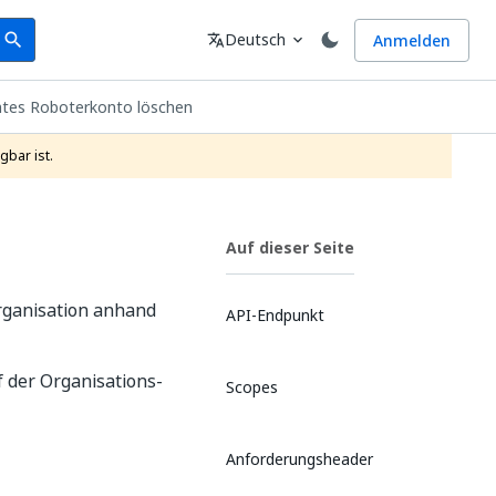
earch
Sprache
Deutsch
Anmelden
search
translate
expand_more
mtes Roboterkonto löschen
gbar ist.
Auf dieser Seite
rganisation anhand
API-Endpunkt
 der Organisations-
Scopes
Anforderungsheader