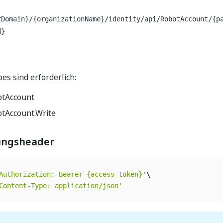
rDomain}/{organizationName}/identity/api/RobotAccount/{p
d}
es sind erforderlich:
tAccount
tAccount.Write
ungsheader
Authorization: Bearer {access_token}'
Content-Type: application/json'