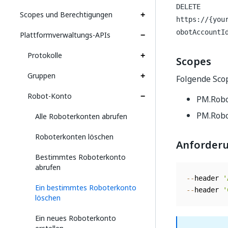
DELETE
Scopes und Berechtigungen
https://{you
obotAccountI
Plattformverwaltungs-APIs
Protokolle
Scopes
Gruppen
Folgende Scop
Robot-Konto
PM.Robo
PM.Robo
Alle Roboterkonten abrufen
Roboterkonten löschen
Anforder
Bestimmtes Roboterkonto
abrufen
--
header 
'
Ein bestimmtes Roboterkonto
--
header 
'
löschen
Ein neues Roboterkonto