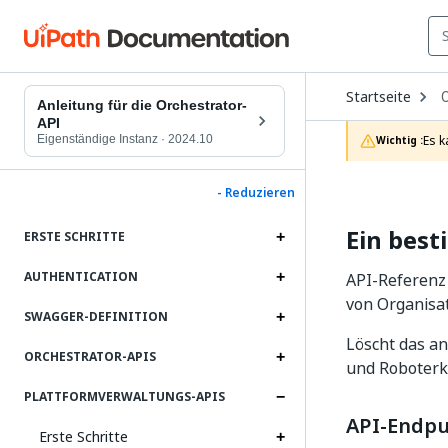
O
Startseite
D
Anleitung für die Orchestrator-
t
API
c
Eigenständige Instanz
·
2024.10
Es k
Wichtig :
p
- Reduzieren
Ein bes
ERSTE SCHRITTE
AUTHENTICATION
API-Referenz
von Organisa
SWAGGER-DEFINITION
Löscht das an
ORCHESTRATOR-APIS
und Roboterk
PLATTFORMVERWALTUNGS-APIS
API-Endp
Erste Schritte