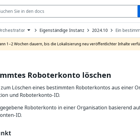
S
pen
Eigenständige Instanz
2024.10
Ein bestim
Orchestrator
ropdown
o
hoose
ann 1–2 Wochen dauern, bis die Lokalisierung neu veröffentlichter Inhalte verfü
roduct
timmtes Roboterkonto löschen
 zum Löschen eines bestimmten Roboterkontos aus einer O
tion und Roboterkonto-ID.
gegebene Roboterkonto in einer Organisation basierend auf
onten-ID.
unkt