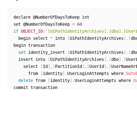
declare @NumberOfDaysToKeep int

set @NumberOfDaysToKeep 
=
60
if
OBJECT_ID
(
'[UiPathIdentityArchives].[dbo].[User
  begin select 
*
 into 
[
UiPathIdentityArchives
]
.
[
db
begin transaction

set
 identity_insert 
[
UiPathIdentityArchives
]
.
[
db
  insert into 
[
UiPathIdentityArchives
]
.
[
dbo
]
.
[
User
    select 
[
Id
]
,
[
PartitionId
]
,
[
UserId
]
,
[
UserNameOr
      from 
[
identity
]
.
UserLoginAttempts where 
Date
delete
 from 
[
identity
]
.
UserLoginAttempts where 
D
Sichern der Datenbank
Wir empfehlen, dass Sie reguläre Sicherungen der SQL
Server-Datenbank implementieren, beispielsweise
wöchentliche Sicherungen oder tägliche inkrementelle