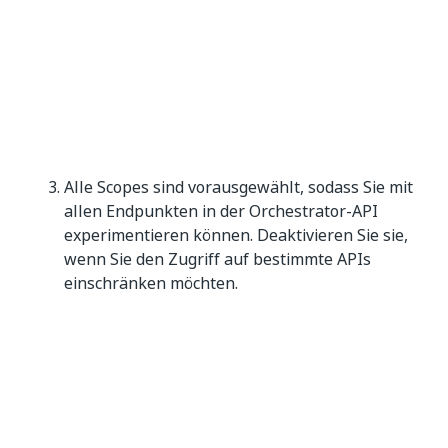
Alle Scopes sind vorausgewählt, sodass Sie mit
allen Endpunkten in der Orchestrator-API
experimentieren können. Deaktivieren Sie sie,
wenn Sie den Zugriff auf bestimmte APIs
einschränken möchten.
Klicken Sie auf
Autorisieren
. Ein neues Fenster
wird angezeigt, in dem bestätigt wird, dass Sie
autorisiert wurden.
Klicken Sie anschließend auf
Schließen
oder
X
,
um das Fenster
Verfügbare Autorisierungen
zu schließen. Die Schaltfläche
Autorisieren