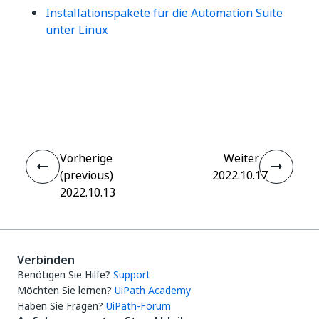
Installationspakete für die Automation Suite
unter Linux
Ja
Nein
thumb_up
thumb_down
Vorherige
Weiter
(previous)
2022.10.17
2022.10.13
Verbinden
Benötigen Sie Hilfe?
Support
Möchten Sie lernen?
UiPath Academy
Haben Sie Fragen?
UiPath-Forum