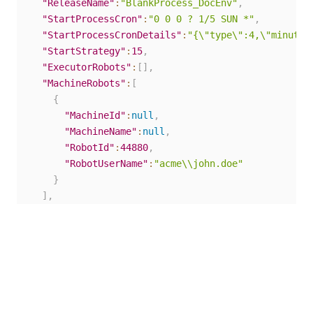
"ReleaseName"
:
"BlankProcess_DocEnv"
,
"StartProcessCron"
:
"0 0 0 ? 1/5 SUN *"
,
"StartProcessCronDetails"
:
"{\"type\":4,\"minutel
"StartStrategy"
:
15
,
"ExecutorRobots"
:
[
]
,
"MachineRobots"
:
[
{
"MachineId"
:
null
,
"MachineName"
:
null
,
"RobotId"
:
44880
,
"RobotUserName"
:
"acme\\john.doe"
}
]
,
"StopProcessExpression"
:
""
,
"StopStrategy"
:
null
,
"TimeZoneId"
:
"GMT Standard Time"
}