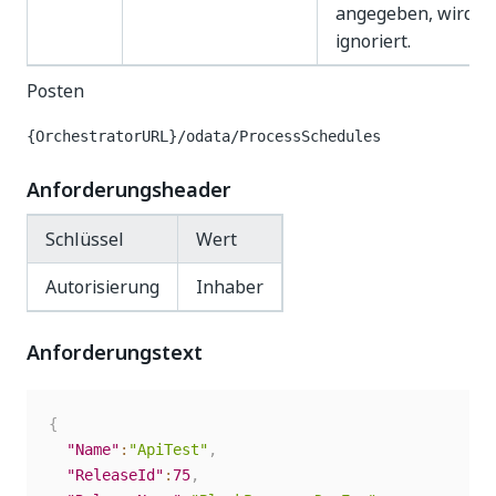
angegeben, wird d
ignoriert.
Posten
{OrchestratorURL}/odata/ProcessSchedules
Anforderungsheader
Schlüssel
Wert
Autorisierung
Inhaber
Anforderungstext
{
"Name"
:
"ApiTest"
,
"ReleaseId"
:
75
,