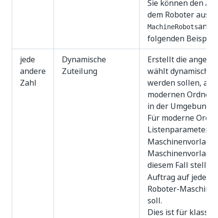
Sie können den Auft
dem Roboter ausgef
angeb
MachineRobots
folgenden Beispiel
jede
Dynamische
Erstellt die angeg
andere
Zuteilung
wählt dynamisch di
Zahl
werden sollen, aus
modernen Ordner d
in der Umgebung fü
Für moderne Ordne
Listenparameter
M
Maschinenvorlagen
Maschinenvorlagen
diesem Fall stellt 
Auftrag auf jedem 
Roboter-Maschinen
soll.
Dies ist für klassi