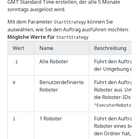
GMT Standard Time erstellen, der alle 5 Monate
sonntags ausgelöst wird.
Mit dem Parameter
können Sie
StartStrategy
auswählen, wie Sie den Auftrag ausführen möchten.
Mögliche Werte für
StartStrategy
Wert
Name
Beschreibung
Alle Roboter
Führt den Auftrag e
-1
der Umgebung des 
Benutzerdefinierte
Führt den Auftrag
0
Roboter
Roboter aus. Um di
die Roboter-IDs al
"ExecutorRobots" :
1 Roboter
Führt den Auftrag
1
Roboter eines belie
den Ordner hat, in 