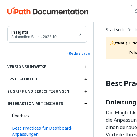
O
Startseite
I
D
Insights
t
Automation Suite
·
2022.10
c
Bitt
Wichtig :
p
Es k
- Reduzieren
VERSIONSHINWEISE
ERSTE SCHRITTE
Best Pr
ZUGRIFF UND BERECHTIGUNGEN
Einleitung
INTERAKTION MIT INSIGHTS
Die Möglichke
Überblick
die Anpassung
einen genaue
Best Practices für Dashboard-
Anpassungen
Vorteile Ihre