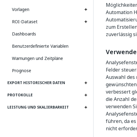
Möglichkeiten
Vorlagen
Automation Hu
Automatisieru
ROI-Dataset
zum Erstellen
Dashboards
zuverlässig si
Benutzerdefinierte Variablen
Verwenden
Warnungen und Zeitpläne
Analysefenste
Felder steue
Prognose
Auswahl des r
EXPORT HISTORISCHER DATEN
gewünschten 
verbessert gl
PROTOKOLLE
die Anzahl d
verwenden Si
LEISTUNG UND SKALIERBARKEIT
Analysefenst
führen, da es
nicht erforder