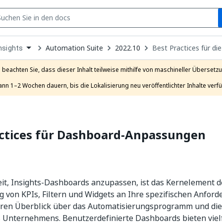
S
pen
Automation Suite
2022.10
Best Practices für d
nsights
ropdown
o
hoose
e beachten Sie, dass dieser Inhalt teilweise mithilfe von maschineller Übersetzun
roduct
ann 1–2 Wochen dauern, bis die Lokalisierung neu veröffentlichter Inhalte verfü
actices für Dashboard-Anpassungen
it, Insights-Dashboards anzupassen, ist das Kernelement d
 von KPIs, Filtern und Widgets an Ihre spezifischen Anford
ren Überblick über das Automatisierungsprogramm und die 
s Unternehmens. Benutzerdefinierte Dashboards bieten vielf