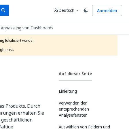
earch
Sprache
Deutsch
Anmelden
search
translate
expand_more
ie Anpassung von Dashboards
g lokalisiert wurde.

gbar ist.
Auf dieser Seite
Einleitung
Verwenden der
es Produkts. Durch
entsprechenden
erungen erhalten Sie
Analysefenster
geschäftlichen
ältige
Auswählen von Feldern und