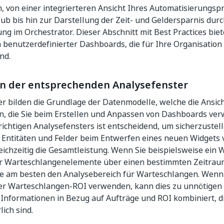
, von einer integrierteren Ansicht Ihres Automatisierungs
b bis hin zur Darstellung der Zeit- und Geldersparnis durc
ng im Orchestrator. Dieser Abschnitt mit Best Practices bie
 benutzerdefinierter Dashboards, die für Ihre Organisation 
nd.
 der entsprechenden Analysefenster
r bilden die Grundlage der Datenmodelle, welche die Ansich
rn, die Sie beim Erstellen und Anpassen von Dashboards ve
ichtigen Analysefensters ist entscheidend, um sicherzustell
Entitäten und Felder beim Entwerfen eines neuen Widgets v
eichzeitig die Gesamtleistung. Wenn Sie beispielsweise ein W
er Warteschlangenelemente über einen bestimmten Zeitraum
e am besten den Analysebereich für Warteschlangen. Wenn 
er Warteschlangen-ROI verwenden, kann dies zu unnötige
 Informationen in Bezug auf Aufträge und ROI kombiniert, d
lich sind.