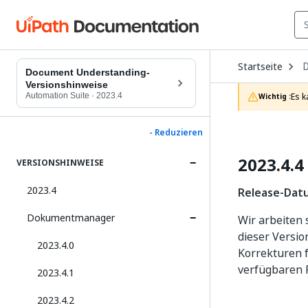
O
Startseite
D
Document Understanding-
t
Versionshinweise
c
Automation Suite
·
2023.4
Es k
Wichtig :
p
- Reduzieren
2023.4.4
VERSIONSHINWEISE
2023.4
Release-Dat
Dokumentmanager
Wir arbeiten
dieser Versi
2023.4.0
Korrekturen f
verfügbaren 
2023.4.1
2023.4.2