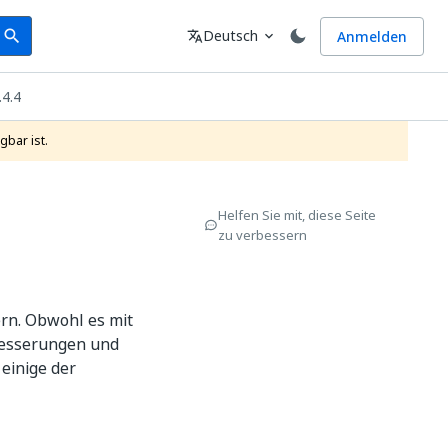
earch
Sprache
Deutsch
Anmelden
search
translate
expand_more
.4.4
gbar ist.
Helfen Sie mit, diese Seite
zu verbessern
rn. Obwohl es mit
besserungen und
einige der