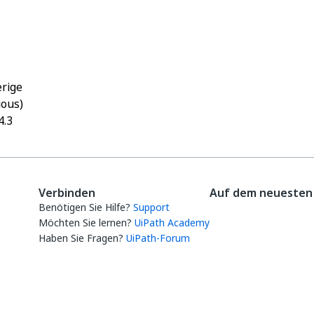
Ja
Nein
thumb_up
thumb_down
rige
ious)
4.3
Verbinden
Auf dem neuesten 
Benötigen Sie Hilfe?
Support
Möchten Sie lernen?
UiPath Academy
Haben Sie Fragen?
UiPath-Forum