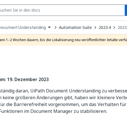
S
pen
Automation Suite
2023.4
2023
Document Understanding
ropdown
o
hoose
ann 1–2 Wochen dauern, bis die Lokalisierung neu veröffentlichter Inhalte verfü
roduct
um: 19. Dezember 2023
 ständig daran, UiPath Document Understanding zu verbesse
on keine größeren Änderungen gibt, haben wir kleinere Ver
ür die Barrierefreiheit vorgenommen, um das Verhalten für 
Funktionen im Document Manager zu stabilisieren.