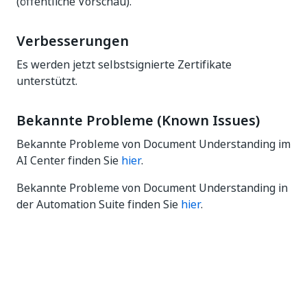
(öffentliche Vorschau).
Verbesserungen
Es werden jetzt selbstsignierte Zertifikate
unterstützt.
Bekannte Probleme (Known Issues)
Bekannte Probleme von Document Understanding im
AI Center finden Sie
hier
.
Bekannte Probleme von Document Understanding in
der Automation Suite finden Sie
hier
.
Ja
Nein
thumb_up
thumb_down