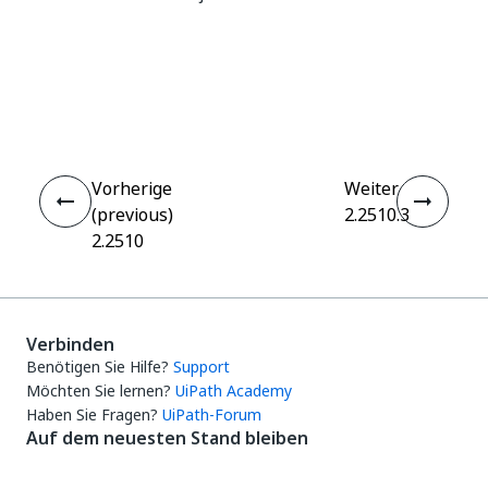
Ja
Nein
thumb_up
thumb_down
Vorherige
Weiter
(previous)
2.2510.3
2.2510
Verbinden
Benötigen Sie Hilfe?
Support
Möchten Sie lernen?
UiPath Academy
Haben Sie Fragen?
UiPath-Forum
Auf dem neuesten Stand bleiben