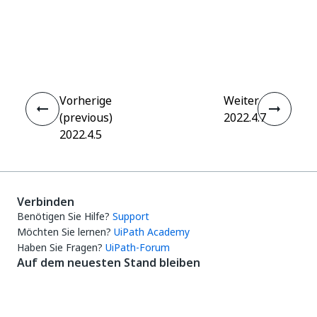
Ja
Nein
thumb_up
thumb_down
Vorherige
Weiter
(previous)
2022.4.7
2022.4.5
Verbinden
Benötigen Sie Hilfe?
Support
Möchten Sie lernen?
UiPath Academy
Haben Sie Fragen?
UiPath-Forum
Auf dem neuesten Stand bleiben