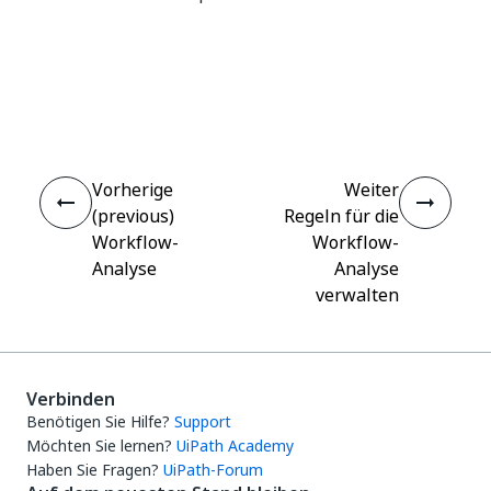
Ja
Nein
thumb_up
thumb_down
Vorherige
Weiter
(previous)
Regeln für die
Workflow-
Workflow-
Analyse
Analyse
verwalten
Verbinden
Benötigen Sie Hilfe?
Support
Möchten Sie lernen?
UiPath Academy
Haben Sie Fragen?
UiPath-Forum