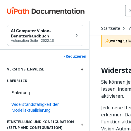
O
Startseite
A
D
AI Computer Vision-
t
Benutzerhandbuch
c
Automation Suite
·
2022.10
Es k
Wichtig :
p
- Reduzieren
Widersta
VERSIONSHINWEISE
ÜBERBLICK
Sie können je
lassen, indem
Einleitung
aktivieren.
Widerstandsfähigkeit der
Jede neue Ite
Modellaktualisierung
erkennen. Da
Funktion akti
EINSTELLUNG UND KONFIGURATION
(SETUP AND CONFIGURATION)
Vision-Automa