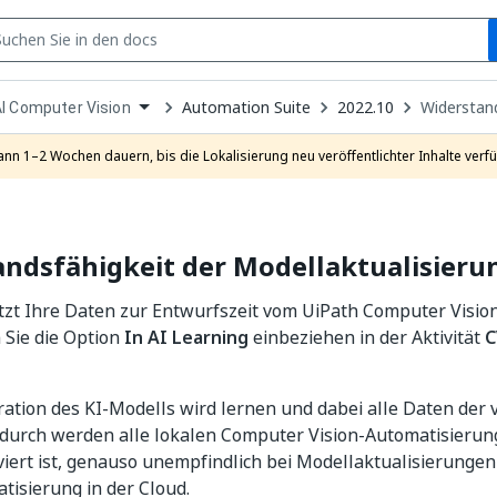
S
pen
Automation Suite
2022.10
Widerstand
I Computer Vision
ropdown
o
hoose
ann 1–2 Wochen dauern, bis die Lokalisierung neu veröffentlichter Inhalte verfü
roduct
ndsfähigkeit der Modellaktualisieru
tzt Ihre Daten zur Entwurfszeit vom UiPath Computer Visio
 Sie die Option
In AI Learning
einbeziehen in der Aktivität
C
ration des KI-Modells wird lernen und dabei alle Daten der 
durch werden alle lokalen Computer Vision-Automatisierunge
viert ist, genauso unempfindlich bei Modellaktualisierunge
tisierung in der Cloud.