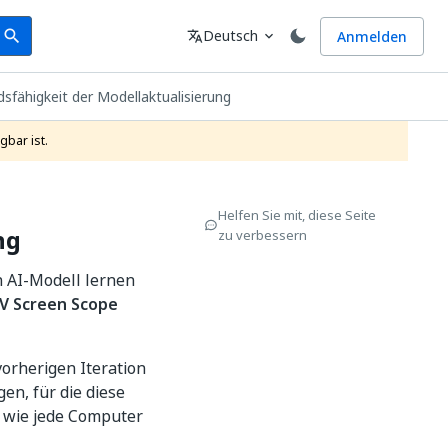
earch
Sprache
Deutsch
Anmelden
search
translate
expand_more
sfähigkeit der Modellaktualisierung
gbar ist.
Helfen Sie mit, diese Seite
ng
zu verbessern
n AI-Modell lernen
V Screen Scope
vorherigen Iteration
n, für die diese
n wie jede Computer