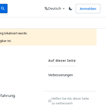
earch
Sprache
Deutsch
Anmelden
search
translate
expand_more
g lokalisiert wurde.

gbar ist.
Auf dieser Seite
Verbesserungen
rfahrung.
Helfen Sie mit, diese Seite
zu verbessern