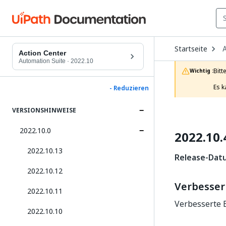
O
Startseite
A
D
Action Center
t
Automation Suite
·
2022.10
c
Bitt
Wichtig :
p
Es k
- Reduzieren
VERSIONSHINWEISE
2022.10.0
2022.10.
2022.10.13
Release-Datu
2022.10.12
Verbesse
2022.10.11
Verbesserte B
2022.10.10