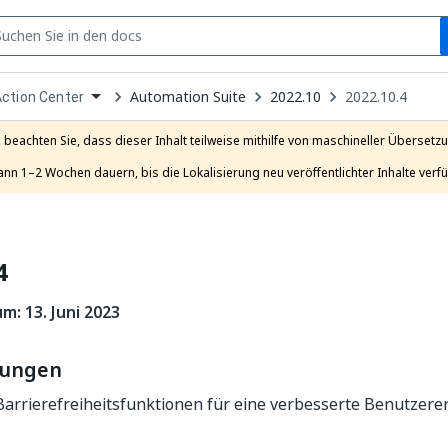
S
pen
Automation Suite
2022.10
2022.10.4
ction Center
ropdown
o
hoose
e beachten Sie, dass dieser Inhalt teilweise mithilfe von maschineller Übersetzun
roduct
ann 1–2 Wochen dauern, bis die Lokalisierung neu veröffentlichter Inhalte verfü
4
m: 13. Juni 2023
rungen
arrierefreiheitsfunktionen für eine verbesserte Benutzere