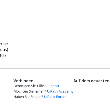
Ja
Nein
thumb_up
thumb_down
rige
ious)
10.5
Verbinden
Auf dem neuesten 
Benötigen Sie Hilfe?
Support
Möchten Sie lernen?
UiPath Academy
Haben Sie Fragen?
UiPath-Forum