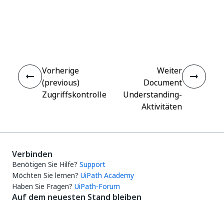
Ja
Nein
thumb_up
thumb_down
Vorherige
Weiter
(previous)
Document
Zugriffskontrolle
Understanding-
Aktivitäten
Verbinden
Benötigen Sie Hilfe?
Support
Möchten Sie lernen?
UiPath Academy
Haben Sie Fragen?
UiPath-Forum
Auf dem neuesten Stand bleiben