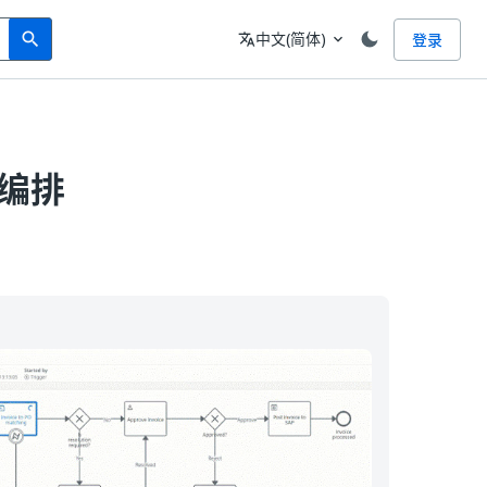
Search
语言
中文(简体)
登录
search
translate
expand_more
和编排