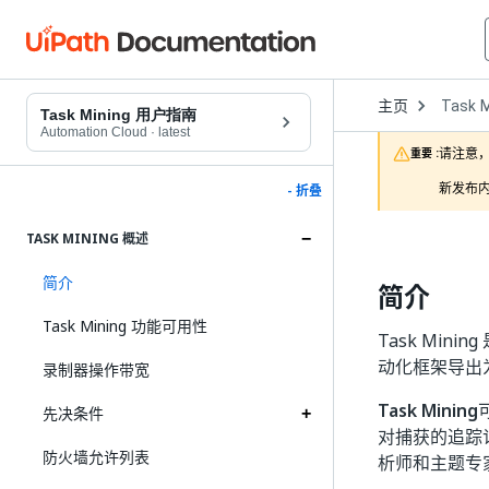
Open
主页
Task M
Dropd
Task Mining 用户指南
to
Automation Cloud
·
latest
choose
请注意，
重要 :
product
新发布内
- 折叠
TASK MINING 概述
简介
简介
Task Mining 功能可用性
Task Mi
动化框架导出为 
录制器操作带宽
Task Mining
先决条件
对捕获的追踪
防火墙允许列表
析师和主题专家