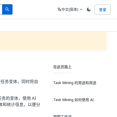
Search
语言
中文(简体)
登录
search
translate
expand_more
在此页面上
捕获任务变体，同时将自
Task Mining 的用途和用途
任务的变体，使用 AI
Task Mining 如何使用 AI
体和统计信息，以便分
预期工作流