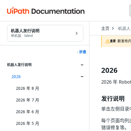
Open
主页
机器人
Dropd
机器人发行说明
to
单机版
·
latest
choose
新发布内
重要 :
product
- 折叠
机器人发行说明
2026
2026
2026 年 Ro
2026 年 8 月
发行说明
2026 年 7 月
单击左侧目录
2026 年 6 月
每个页面均列出选定
2026 年 5 月
错误修复等。