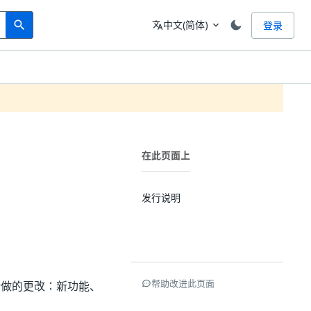
Search
语言
中文(简体)
登录
search
translate
expand_more
在此页面上
发行说明
帮助改进此页面
e 客户所做的更改：新功能、