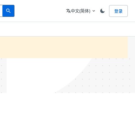
Search
语言
中文(简体)
登录
search
translate
expand_more