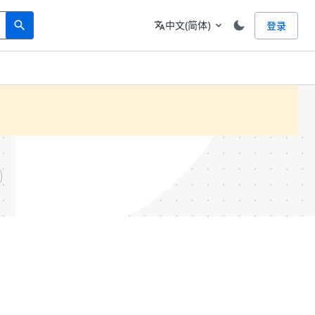
Search
语言
中文(简体)
登录
search
translate
expand_more