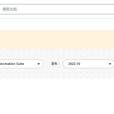
2022.10
utomation Suite
2022.10
发布：